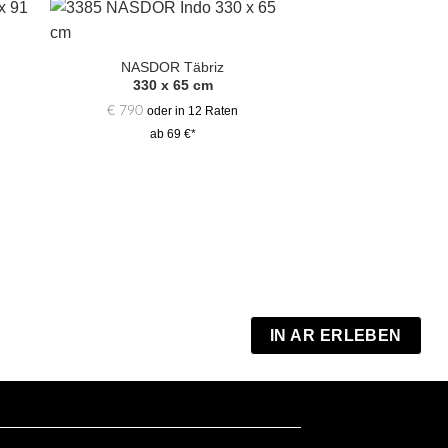
Zur
hl
Auswahl
NASDOR Täbriz
gen
hinzufügen
330 x 65 cm
€
790
oder in 12 Raten
ab 69 €*
DELMAE 
290 x 
€
790
oder i
ab 69
IN AR ERLEBEN