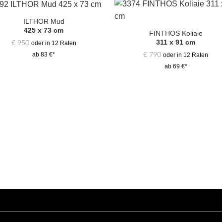
ILTHOR Mud
Zur
Zur
425 x 73 cm
Auswahl
Auswa
FINTHOS Koliaie
hinzufügen
hinzufü
311 x 91 cm
€
950
oder in 12 Raten
€
790
ab 83 €*
oder in 12 Raten
ab 69 €*