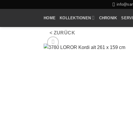
Zum
info@sarf
Inhalt
HOME
KOLLEKTIONEN
CHRONIK
SERV
springen
< ZURÜCK