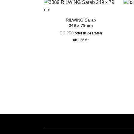
Zur
Auswahl
RILWING Sarab
hinzufügen
249 x 79 cm
€
2.950
oder in 24 Raten
ab 136 €*