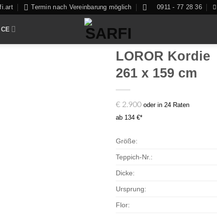
i.art
Termin nach Vereinbarung möglich
0911 - 77 28 36
ICE
LOROR Kordie
261 x 159 cm
Zur
€
2.900
oder in 24 Raten
Auswahl
ab 134 €*
hinzufügen
Größe:
Teppich-Nr.:
Dicke:
Ursprung:
Flor: