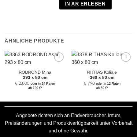
IN AR ERLEBEN
ÄHNLICHE PRODUKTE
Zur
Zur
Auswahl
Auswahl
RODROND Mina
RITHAS Koliaie
hinzufügen
hinzufügen
293 x 80 cm
360 x 80 cm
€
2.800
€
790
oder in 24 Raten
oder in 12 Raten
ab 129 €*
ab 69 €*
Angebote richten sich an Endverbraucher. Irrtum,
Preisänderungen und Produktverfügbarkeit unter Vorbehalt
und ohne Gewähr.