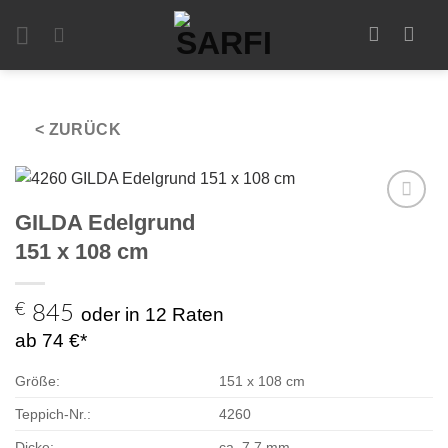
Zum
Inhalt
springen
< ZURÜCK
GILDA Edelgrund
Zur
Auswahl
151 x 108 cm
hinzufügen
€
845
oder in 12 Raten
ab 74 €*
Größe:
151 x 108 cm
Teppich-Nr.:
4260
Dicke:
ca. 7,7 mm