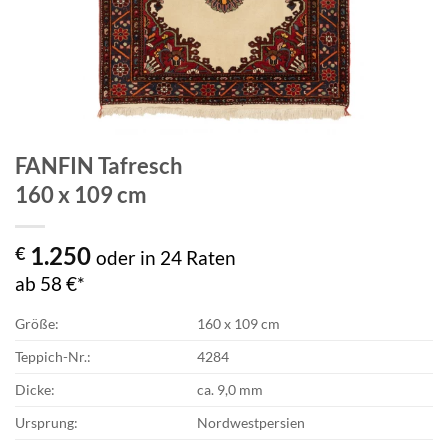
FANFIN Tafresch
160 x 109 cm
1.250
€
oder in 24 Raten
ab 58 €*
Größe:
160 x 109 cm
Teppich-Nr.:
4284
Dicke:
ca. 9,0 mm
Ursprung:
Nordwestpersien