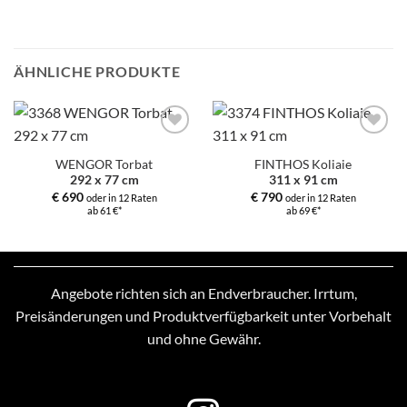
ÄHNLICHE PRODUKTE
Zur
Zur
Auswahl
Auswahl
WENGOR Torbat
FINTHOS Koliaie
hinzufügen
hinzufügen
292 x 77 cm
311 x 91 cm
€
690
€
790
oder in 12 Raten
oder in 12 Raten
ab 61 €*
ab 69 €*
Angebote richten sich an Endverbraucher. Irrtum,
Preisänderungen und Produktverfügbarkeit unter Vorbehalt
und ohne Gewähr.