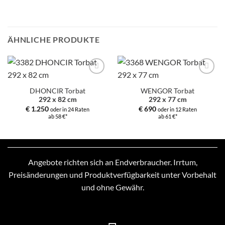
ÄHNLICHE PRODUKTE
Zur
Zur
Auswahl
Auswahl
DHONCIR Torbat
WENGOR Torbat
hinzufügen
hinzufügen
292 x 82 cm
292 x 77 cm
€
1.250
€
690
oder in 24 Raten
oder in 12 Raten
ab 58 €*
ab 61 €*
Angebote richten sich an Endverbraucher. Irrtum,
Preisänderungen und Produktverfügbarkeit unter Vorbehalt
und ohne Gewähr.