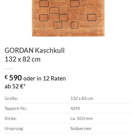
GORDAN Kaschkuli
132 x 82 cm
590
€
oder in 12 Raten
ab 52 €*
Größe:
132 x 82 cm
Teppich-Nr.:
4295
Dicke:
ca. 10,0 mm
Ursprung:
Südpersien