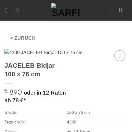
Zum
Inhalt
springen
< ZURÜCK
JACELEB Bidjar
Zur
Auswahl
100 x 76 cm
hinzufügen
€
890
oder in 12 Raten
ab 78 €*
Größe:
100 x 76 cm
Teppich-Nr.:
4339
Dicke:
ca. 14,5 mm