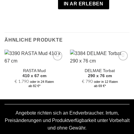
IN AR ERLEBEN
ÄHNLICHE PRODUKTE
Zur
Zur
Auswahl
Auswahl
RASTA Mud
DELMAE Torbat
hinzufügen
hinzufügen
410 x 67 cm
290 x 76 cm
€
1.790
€
790
oder in 24 Raten
oder in 12 Raten
ab 82 €*
ab 69 €*
Angebote richten sich an Endverbraucher. Irrtum,
Preisänderungen und Produktverfügbarkeit unter Vorbehalt
und ohne Gewähr.