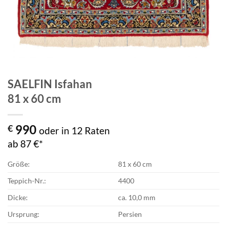
SAELFIN Isfahan
81 x 60 cm
990
€
oder in 12 Raten
ab 87 €*
Größe:
81 x 60 cm
Teppich-Nr.:
4400
Dicke:
ca. 10,0 mm
Ursprung:
Persien