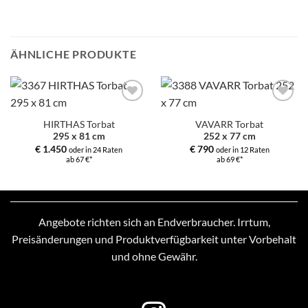
ÄHNLICHE PRODUKTE
Zur
Zur
Auswahl
Auswahl
HIRTHAS Torbat
VAVARR Torbat
hinzufügen
hinzufügen
295 x 81 cm
252 x 77 cm
€
1.450
€
790
oder in 24 Raten
oder in 12 Raten
ab 67 €*
ab 69 €*
Angebote richten sich an Endverbraucher. Irrtum,
Preisänderungen und Produktverfügbarkeit unter Vorbehalt
und ohne Gewähr.