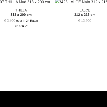
THILLA
LALCE
Zur
Zur
313 x 200 cm
312 x 216 cm
Auswahl
Auswa
hinzufügen
hinzufü
€
3.600
€
13.900
oder in 24 Raten
ab 166 €*