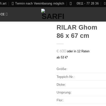
i.art
Termin nach Vereinbarung möglich
0911 - 77 28 36
ICE
RILAR Ghom
86 x 67 cm
Zur
€
600
oder in 12 Raten
Auswahl
ab 53 €*
hinzufügen
Größe:
Teppich-Nr.:
Dicke:
Ursprung:
Flor: