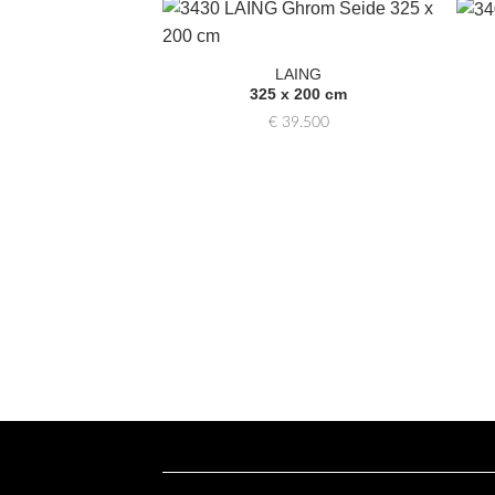
Zur
Auswahl
LAING
hinzufügen
325 x 200 cm
€
39.500