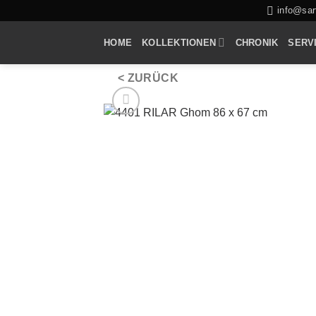
Zum
info@sarf
Inhalt
HOME
KOLLEKTIONEN
CHRONIK
SERV
springen
< ZURÜCK