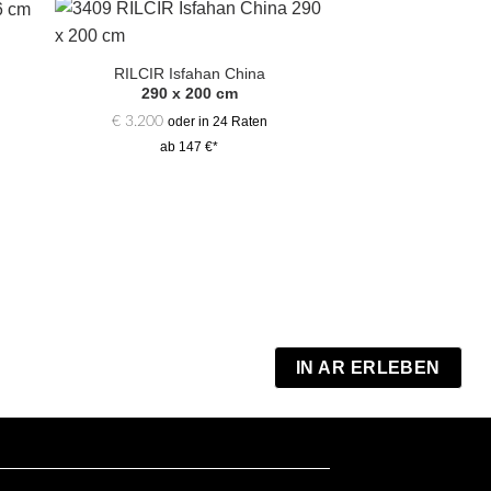
Zur
hl
Auswahl
RILCIR Isfahan China
gen
hinzufügen
290 x 200 cm
€
3.200
oder in 24 Raten
ab 147 €*
MORMAL I
258 x 2
€
3.900
oder 
ab 180
IN AR ERLEBEN