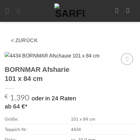
Zum
Inhalt
springen
< ZURÜCK
BORNMAR Afsharie
Zur
Auswahl
101 x 84 cm
hinzufügen
€
1.390
oder in 24 Raten
ab 64 €*
Größe:
101 x 84 cm
Teppich-Nr.:
4434
Dicke:
ca. 10,0 mm