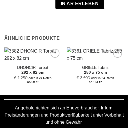
IN AR ERLEBEN
ÄHNLICHE PRODUKTE
Zur
Zur
Auswahl
Auswahl
DHONCIR Torbat
GRIELE Tabriz
hinzufügen
hinzufügen
292 x 82 cm
280 x 75 cm
€
1.250
€
3.500
oder in 24 Raten
oder in 24 Raten
ab 58 €*
ab 161 €*
Angebote richten sich an Endverbraucher. Irrtum,
Preisänderungen und Produktverfügbarkeit unter Vorbehalt
und ohne Gewähr.