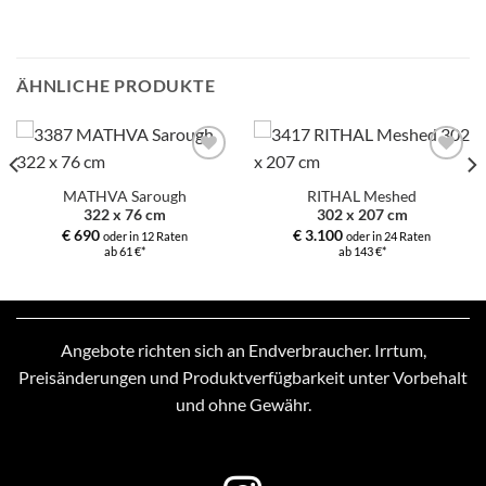
ÄHNLICHE PRODUKTE
Zur
Zur
Auswahl
Auswahl
MATHVA Sarough
RITHAL Meshed
hinzufügen
hinzufügen
322 x 76 cm
302 x 207 cm
€
690
€
3.100
oder in 12 Raten
oder in 24 Raten
ab 61 €*
ab 143 €*
Angebote richten sich an Endverbraucher. Irrtum,
Preisänderungen und Produktverfügbarkeit unter Vorbehalt
und ohne Gewähr.