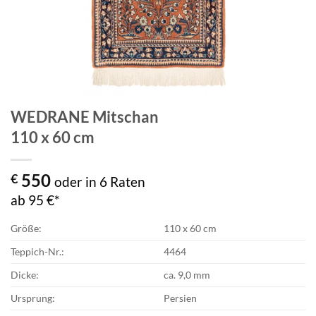
WEDRANE Mitschan
110 x 60 cm
550
€
oder in 6 Raten
ab 95 €*
Größe:
110 x 60 cm
Teppich-Nr.:
4464
Dicke:
ca. 9,0 mm
Ursprung:
Persien