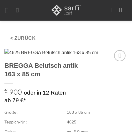
Zum
Inhalt
springen
< ZURÜCK
BREGGA Belutsch antik
Zur
Auswahl
163 x 85 cm
hinzufügen
€
900
oder in 12 Raten
ab 79 €*
Größe:
163 x 85 cm
Teppich-Nr.:
4625
Dicke:
ca. 3,0 mm