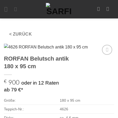
Zum
Inhalt
springen
< ZURÜCK
RORFAN Belutsch antik
Zur
Auswahl
180 x 95 cm
hinzufügen
€
900
oder in 12 Raten
ab 79 €*
Größe:
180 x 95 cm
Teppich-Nr.:
4626
Dicke:
ca. 4,6 mm