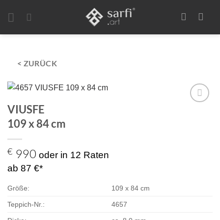
Zum
Inhalt
springen
< ZURÜCK
VIUSFE
Zur
109 x 84 cm
Auswahl
hinzufügen
€
990
oder in 12 Raten
ab 87 €*
Größe:
109 x 84 cm
Teppich-Nr.:
4657