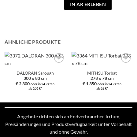
IN AR ERLEBEN
ÄHNLICHE PRODUKTE
Zur
Zur
Auswahl
Auswahl
DALORAN Sarough
MITHSU Torbat
hinzufügen
hinzufügen
300 x 83 cm
278 x 78 cm
€
2.300
€
1.350
oder in 24 Raten
oder in 24 Raten
ab 106 €*
ab 62 €*
Angebote richten sich an Endverbraucher. Irrtum,
Preisänderungen und Produktverfügbarkeit unter Vorbehalt
und ohne Gewähr.