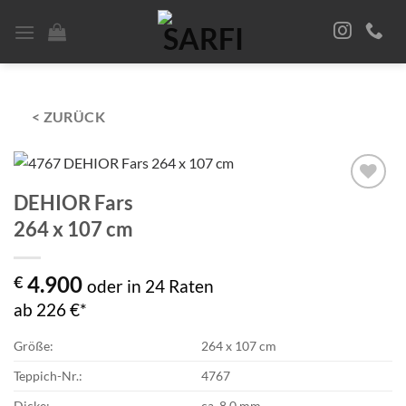
Zum
Inhalt
springen
< ZURÜCK
DEHIOR Fars
Zur
Auswahl
264 x 107 cm
hinzufügen
4.900
€
oder in 24 Raten
ab 226 €*
Größe:
264 x 107 cm
Teppich-Nr.:
4767
Dicke:
ca. 8,0 mm