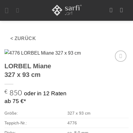
Zum
Inhalt
springen
< ZURÜCK
LORBEL Miane
Zur
Auswahl
327 x 93 cm
hinzufügen
€
850
oder in 12 Raten
ab 75 €*
Größe:
327 x 93 cm
Teppich-Nr.:
4776
Dicke:
ca. 8,0 mm