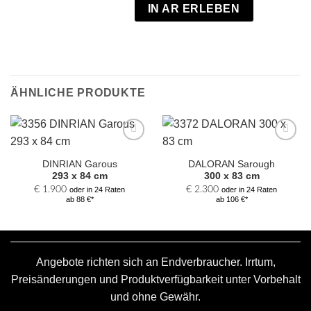
IN AR ERLEBEN
ÄHNLICHE PRODUKTE
Zur
Zur
Auswahl
Auswahl
DINRIAN Garous
DALORAN Sarough
hinzufügen
hinzufügen
293 x 84 cm
300 x 83 cm
€
1.900
€
2.300
oder in 24 Raten
oder in 24 Raten
ab 88 €*
ab 106 €*
Angebote richten sich an Endverbraucher. Irrtum,
Preisänderungen und Produktverfügbarkeit unter Vorbehalt
und ohne Gewähr.