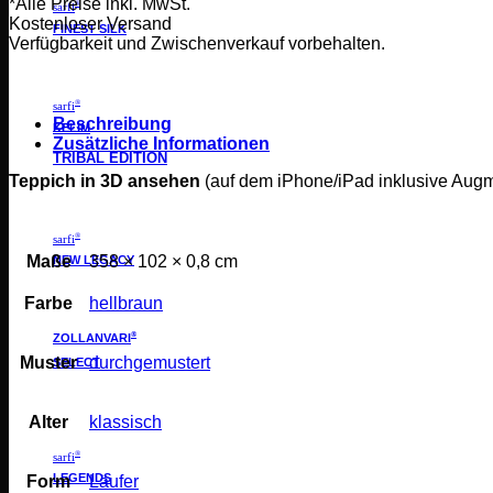
*Alle Preise inkl. MwSt.
®
sarfi
Kostenloser Versand
FINEST SILK
Verfügbarkeit und Zwischenverkauf vorbehalten.
®
sarfi
Beschreibung
KELIM
Zusätzliche Informationen
TRIBAL EDITION
Teppich in 3D ansehen
(auf dem iPhone/iPad inklusive Aug
®
sarfi
Maße
358 × 102 × 0,8 cm
NEW LEGACY
Farbe
hellbraun
®
ZOLLANVARI
Muster
durchgemustert
SELECT
Alter
klassisch
®
sarfi
LEGENDS
Form
Läufer