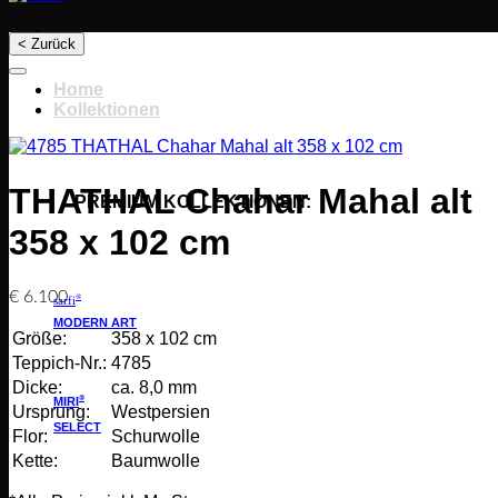
< Zurück
Home
Kollektionen
THATHAL Chahar Mahal alt
PREMIUM KOLLEKTIONEN:
358 x 102 cm
€
6.100
®
sarfi
MODERN ART
Größe:
358 x 102 cm
Teppich-Nr.:
4785
Dicke:
ca. 8,0 mm
®
MIRI
Ursprung:
Westpersien
SELECT
Flor:
Schurwolle
Kette:
Baumwolle