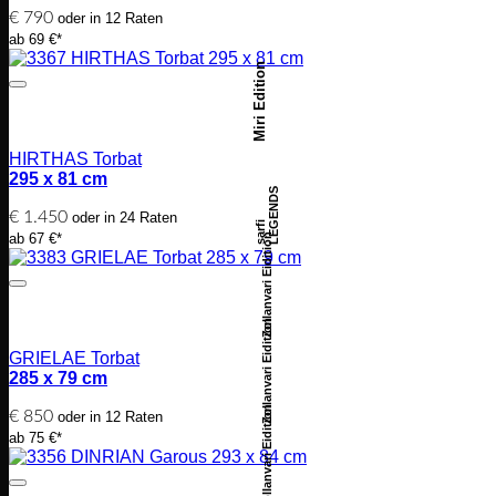
€
790
oder in 12 Raten
ab 69 €*
Miri Edition
HIRTHAS Torbat
295 x 81 cm
LEGENDS
€
1.450
oder in 24 Raten
sarfi
ab 67 €*
Zollanvari Eidition
Zollanvari Eidition
GRIELAE Torbat
285 x 79 cm
Zollanvari Eidition
€
850
oder in 12 Raten
ab 75 €*