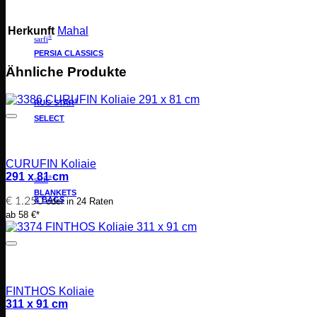
Herkunft
Mahal
®
sarfi
PERSIA CLASSICS
Ähnliche Produkte
®
RUG STAR
SELECT
CURUFIN Koliaie
291 x 81 cm
®
sarfi
BLANKETS
€
1.250
& BAGS
oder in 24 Raten
ab 58 €*
FINTHOS Koliaie
311 x 91 cm