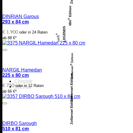
Edition
DINRIAN Garous
®
293 x 84 cm
Miri
LEGENDS
€
1.900
oder in 24 Raten
®
sarfi
ab 88 €*
Edition
®
Zollanvari
NARGIL Hamedan
225 x 80 cm
Zollanvari Eidition
Chronik
€
750
oder in 12 Raten
Service
ab 66 €*
Zollanvari Eidition
DIRBO Sarough
510 x 81 cm