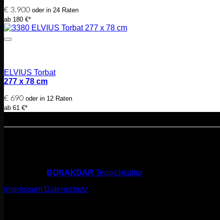
€
3.900
oder in 24 Raten
ab 180 €*
ELVIUS Torbat
277 x 78 cm
€
690
oder in 12 Raten
ab 61 €*
Angebote richten sich an Endve
© 2026 sarfi.art
powered by
BONAKDAR
Teppichkultur
Impressum
Datenschutz
© 2026 sarfi.art
powered by
BONAKDAR
Teppichkultur