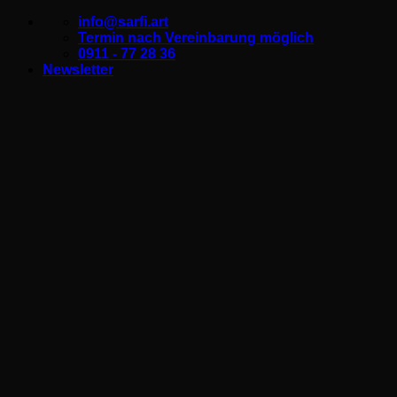
Zum
info@sarfi.art
Inhalt
Termin nach Vereinbarung möglich
springen
0911 - 77 28 36
Newsletter