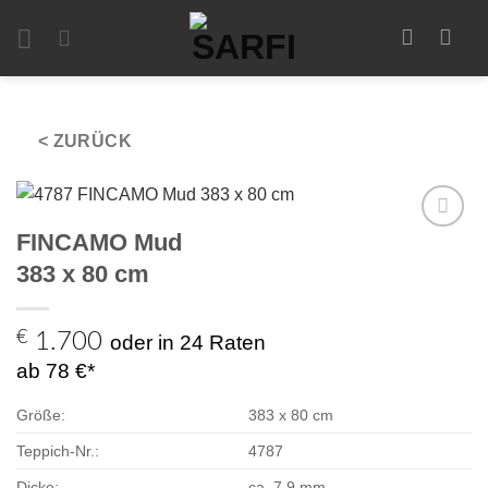
Zum
Inhalt
springen
< ZURÜCK
FINCAMO Mud
Zur
Auswahl
383 x 80 cm
hinzufügen
€
1.700
oder in 24 Raten
ab 78 €*
Größe:
383 x 80 cm
Teppich-Nr.:
4787
Dicke:
ca. 7,9 mm