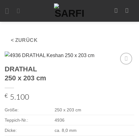
Zum
Inhalt
springen
< ZURÜCK
DRATHAL
Zur
Auswahl
250 x 203 cm
hinzufügen
€
5.100
Größe:
250 x 203 cm
Teppich-Nr.:
4936
Dicke:
ca. 8,0 mm