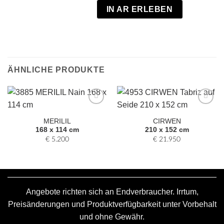
IN AR ERLEBEN
ÄHNLICHE PRODUKTE
Zur
Zur
Auswahl
Auswahl
MERILIL
CIRWEN
hinzufügen
hinzufügen
168 x 114 cm
210 x 152 cm
€
5.200
€
21.950
Angebote richten sich an Endverbraucher. Irrtum,
Preisänderungen und Produktverfügbarkeit unter Vorbehalt
und ohne Gewähr.