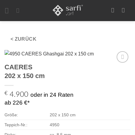
Zum
Inhalt
springen
< ZURÜCK
CAERES
Zur
Auswahl
202 x 150 cm
hinzufügen
€
4.900
oder in 24 Raten
ab 226 €*
Größe:
202 x 150 cm
Teppich-Nr.:
4950
Dicke:
ca. 8,5 mm