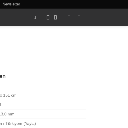
Newsletter
ten
 x 151 cm
8
 13,0 mm
n / Türkiyem (Yayla)