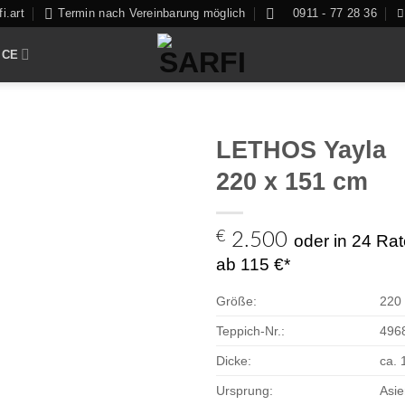
i.art
Termin nach Vereinbarung möglich
0911 - 77 28 36
ICE
LETHOS Yayla
220 x 151 cm
Zur
€
2.500
oder in 24 Ra
Auswahl
ab 115 €*
hinzufügen
Größe:
220
Teppich-Nr.:
496
Dicke:
ca.
Ursprung:
Asie