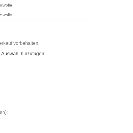
rwolle
mwolle
rkauf vorbehalten.
r Auswahl hinzufügen
en):