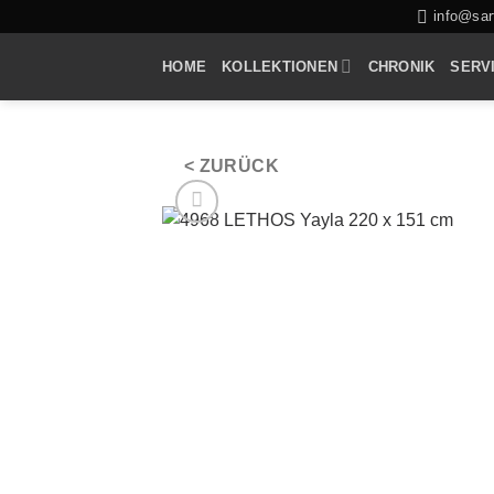
Zum
info@sarf
Inhalt
HOME
KOLLEKTIONEN
CHRONIK
SERV
springen
< ZURÜCK