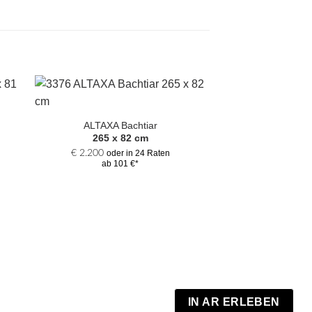
Zur
hl
Auswahl
ALTAXA Bachtiar
gen
hinzufügen
265 x 82 cm
€
2.200
oder in 24 Raten
ab 101 €*
NASDOR 
330 x 
€
790
oder i
IN AR ERLEBEN
ab 69