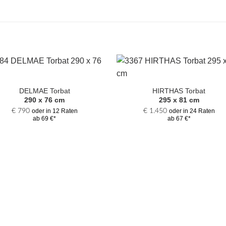
Zur
Zur
Auswahl
Auswa
DELMAE Torbat
HIRTHAS Torbat
hinzufügen
hinzufü
290 x 76 cm
295 x 81 cm
€
790
€
1.450
oder in 12 Raten
oder in 24 Raten
ab 69 €*
ab 67 €*