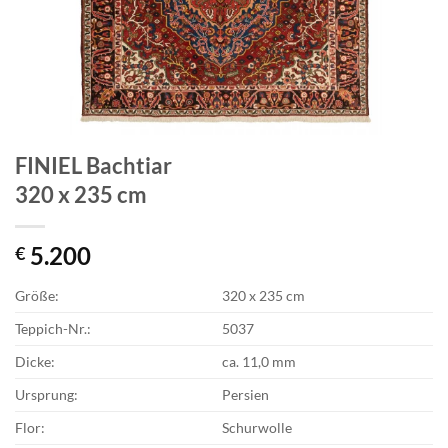
FINIEL Bachtiar
320 x 235 cm
5.200
€
Größe:
320 x 235 cm
Teppich-Nr.:
5037
Dicke:
ca. 11,0 mm
Ursprung:
Persien
Flor:
Schurwolle