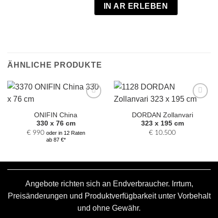
IN AR ERLEBEN
ÄHNLICHE PRODUKTE
Zur
Zur
Auswahl
Auswahl
ONIFIN China
DORDAN Zollanvari
hinzufügen
hinzufügen
330 x 76 cm
323 x 195 cm
€
990
€
10.500
oder in 12 Raten
ab 87 €*
Angebote richten sich an Endverbraucher. Irrtum,
Preisänderungen und Produktverfügbarkeit unter Vorbehalt
und ohne Gewähr.