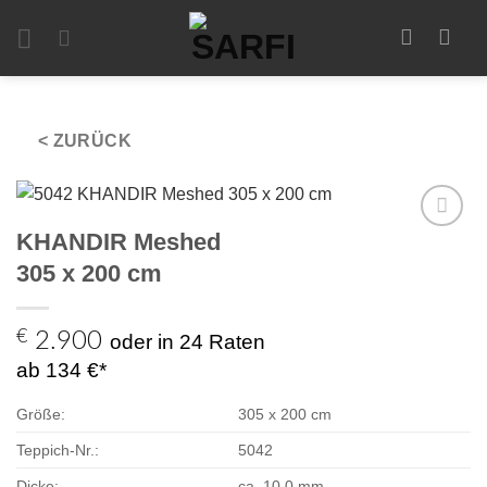
Zum
Inhalt
springen
< ZURÜCK
KHANDIR Meshed
Zur
Auswahl
305 x 200 cm
hinzufügen
€
2.900
oder in 24 Raten
ab 134 €*
Größe:
305 x 200 cm
Teppich-Nr.:
5042
Dicke:
ca. 10,0 mm