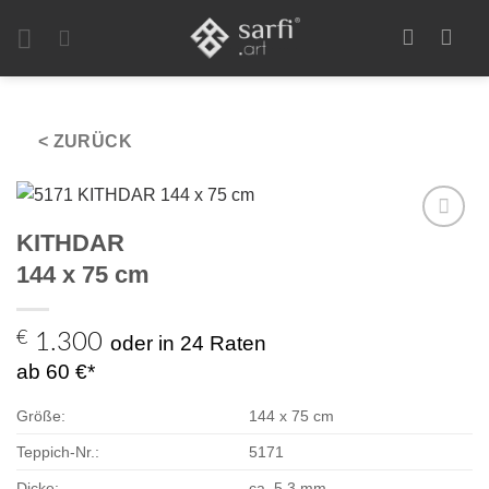
Zum
Inhalt
springen
< ZURÜCK
KITHDAR
Zur
Auswahl
144 x 75 cm
hinzufügen
€
1.300
oder in 24 Raten
ab 60 €*
Größe:
144 x 75 cm
Teppich-Nr.:
5171
Dicke:
ca. 5,3 mm