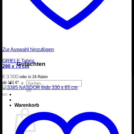
Zur Auswahl hinzufügen
GRIELE Tabriz
Gutachten
280 x 75 cm
€
3.500
oder in 24 Raten
Suchen
ab 161 €*
nach:
Warenkorb