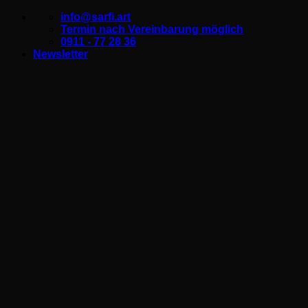
Zum
info@sarfi.art
Inhalt
Termin nach Vereinbarung möglich
springen
0911 - 77 28 36
Newsletter