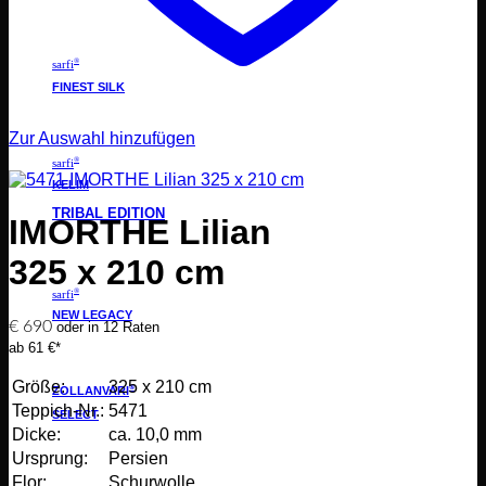
®
sarfi
FINEST SILK
Zur Auswahl hinzufügen
®
sarfi
KELIM
TRIBAL EDITION
IMORTHE Lilian
325 x 210 cm
®
sarfi
NEW LEGACY
€
690
oder in 12 Raten
ab 61 €*
Größe:
325 x 210 cm
®
ZOLLANVARI
Teppich-Nr.:
5471
SELECT
Dicke:
ca. 10,0 mm
Ursprung:
Persien
Flor:
Schurwolle