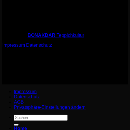
Angebote richten sich an Endverbraucher. Irrtum,
Preisänderungen und Produktverfügbarkeit unter Vorbehalt
und ohne Gewähr.
© 2026 sarfi.art
powered by
BONAKDAR
Teppichkultur
Impressum
Datenschutz
© 2026 sarfi.art
powered by
BONAKDAR
Teppichkultur
Impressum
Datenschutz
Impressum
Datenschutz
AGB
Privatsphäre-Einstellungen ändern
Suchen
nach:
Home