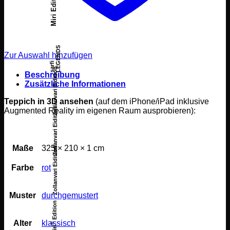
Miri Edition
LEGENDS
Zur Auswahl hinzufügen
sarfi
Zollanvari Eidition
Beschreibung
Zusätzliche Informationen
Teppich in 3D ansehen
(auf dem iPhone/iPad inklusive
Zollanvari Eidition
Augmented Reality im eigenen Raum ausprobieren):
Maße
325 × 210 × 1 cm
Zollanvari Eidition
Farbe
rot
Muster
durchgemustert
Edition
Alter
klassisch
®
Miri