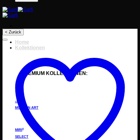
< Zurück
Home
Kollektionen
PREMIUM KOLLEKTIONEN:
®
sarfi
MODERN ART
®
MIRI
SELECT