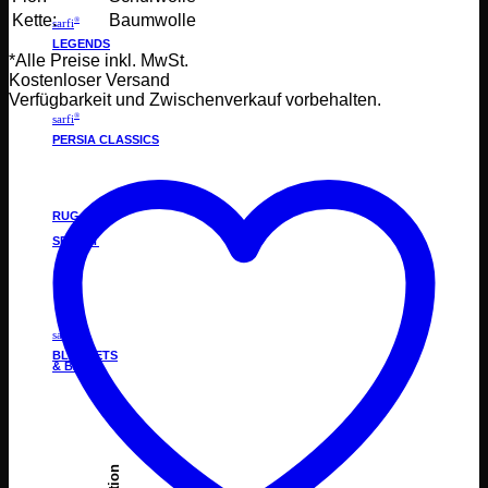
Kette:
Baumwolle
®
sarfi
LEGENDS
*Alle Preise inkl. MwSt.
Kostenloser Versand
Verfügbarkeit und Zwischenverkauf vorbehalten.
®
sarfi
PERSIA CLASSICS
®
RUG STAR
SELECT
®
sarfi
BLANKETS
& BAGS