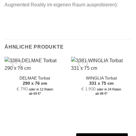
Augmented Reality im eigenen Raum ausprobieren):
ÄHNLICHE PRODUKTE
DELMAE Torbat
WINGLIA Torbat
Zur Auswahl hinzufügen
Zur Auswahl hinzufügen
290 x 76 cm
331 x 75 cm
€
790
€
1.900
oder in 12 Raten
oder in 24 Raten
ab 69 €*
ab 88 €*