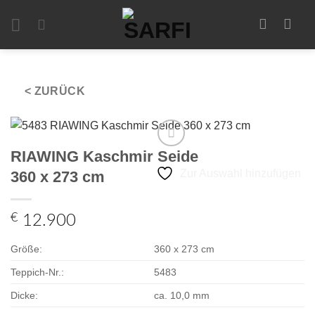
Zum
Inhalt
springen
< ZURÜCK
RIAWING Kaschmir Seide
Zur Auswahl hinzufügen
360 x 273 cm
€
12.900
Größe:
360 x 273 cm
Teppich-Nr.:
5483
Dicke:
ca. 10,0 mm