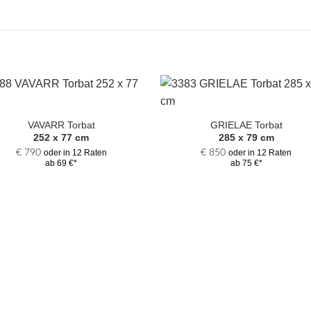
Zur
Zur
Auswahl
Auswa
VAVARR Torbat
GRIELAE Torbat
hinzufügen
hinzufü
252 x 77 cm
285 x 79 cm
€
790
€
850
oder in 12 Raten
oder in 12 Raten
ab 69 €*
ab 75 €*