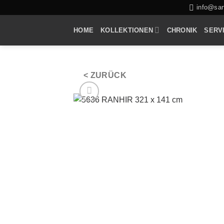
Zum
info@sarf
Inhalt
HOME
KOLLEKTIONEN
CHRONIK
SERV
springen
< ZURÜCK