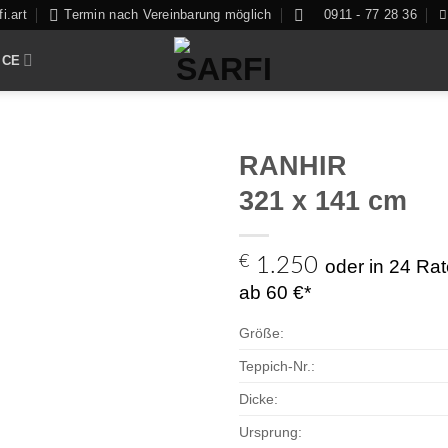
i.art
Termin nach Vereinbarung möglich
0911 - 77 28 36
ICE
RANHIR
321 x 141 cm
Zur
€
1.250
oder in 24 Ra
Auswahl
ab 60 €*
hinzufügen
Größe:
Teppich-Nr.:
Dicke:
Ursprung: