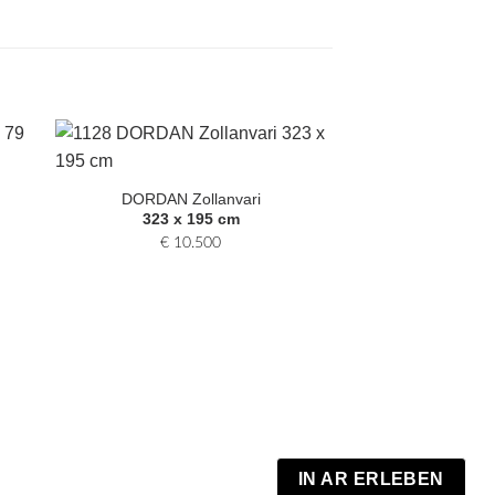
Zur
hl
Auswahl
DORDAN Zollanvari
gen
hinzufügen
323 x 195 cm
€
10.500
ELVIUS 
277 x 
€
690
oder i
IN AR ERLEBEN
ab 61