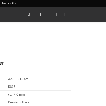
Newsletter
ten
321 x 141 cm
5636
ca. 7,0 mm
Persien / Fars