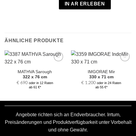
IN AR ERLEBEN
ÄHNLICHE PRODUKTE
Zur
Zur
Auswahl
Auswahl
MATHVA Sarough
IMGORAE Mir
hinzufügen
hinzufügen
322 x 76 cm
330 x 71 cm
€
690
€
1.200
oder in 12 Raten
oder in 24 Raten
ab 61 €*
ab 55 €*
Angebote richten sich an Endverbraucher. Irrtum,
Preisänderungen und Produktverfügbarkeit unter Vorbehalt
und ohne Gewähr.