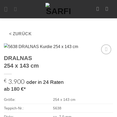
Zum
Inhalt
springen
< ZURÜCK
DRALNAS
Zur
Auswahl
254 x 143 cm
hinzufügen
€
3.900
oder in 24 Raten
ab 180 €*
Größe:
254 x 143 cm
Teppich-Nr.:
5638
Dicke:
ca. 7,0 mm