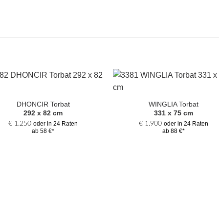
Zur
Zur
Auswahl
Auswa
DHONCIR Torbat
WINGLIA Torbat
hinzufügen
hinzufü
292 x 82 cm
331 x 75 cm
€
1.250
€
1.900
oder in 24 Raten
oder in 24 Raten
ab 58 €*
ab 88 €*