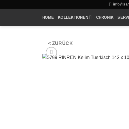
Zum
info@sarf
Inhalt
HOME
KOLLEKTIONEN
CHRONIK
SERV
springen
< ZURÜCK