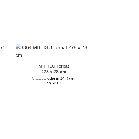
Zur
hl
Auswahl
MITHSU Torbat
gen
hinzufügen
278 x 78 cm
€
1.350
oder in 24 Raten
ab 62 €*
GRIELE 
280 x 