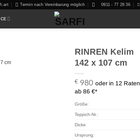
i.art
Termin nach Vereinbarung möglich
0911 - 77 28 36
ICE
RINREN Kelim
142 x 107 cm
Zur
€
980
oder in 12 Raten
Auswahl
ab 86 €*
hinzufügen
Größe:
Teppich-Nr.:
Dicke:
Ursprung: