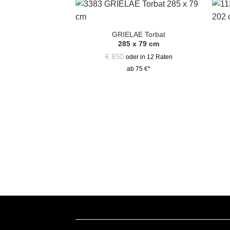
Zur
Auswahl
GRIELAE Torbat
hinzufügen
285 x 79 cm
€
850
oder in 12 Raten
ab 75 €*