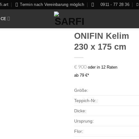
i.art
Termin nach Vereinbarung möglich
0911 - 77 28 36
ICE
ONIFIN Kelim
230 x 175 cm
Zur
€
900
oder in 12 Raten
Auswahl
ab 79 €*
hinzufügen
Größe:
Teppich-Nr.:
Dicke:
Ursprung:
Flor: