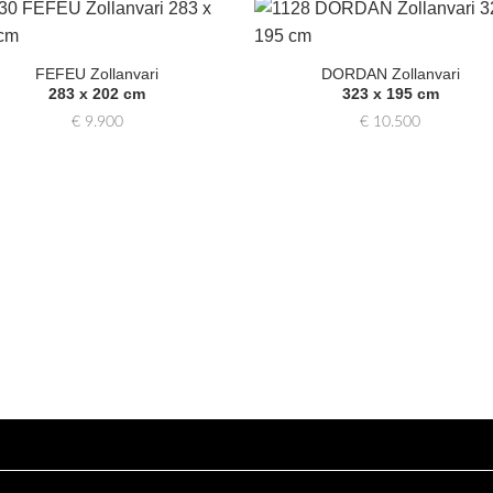
Zur
Zur
Auswahl
Auswa
FEFEU Zollanvari
DORDAN Zollanvari
hinzufügen
hinzufü
283 x 202 cm
323 x 195 cm
€
9.900
€
10.500