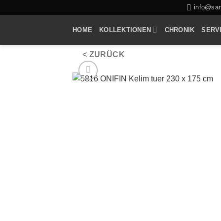
Zum
info@sarf
Inhalt
HOME
KOLLEKTIONEN
CHRONIK
SERV
springen
< ZURÜCK