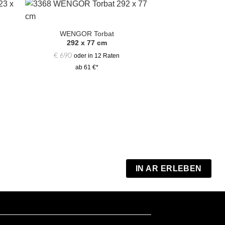
Zur
hl
Auswahl
WENGOR Torbat
gen
hinzufügen
292 x 77 cm
€
690
oder in 12 Raten
ab 61 €*
DIRBO S
510 x 
€
3.900
oder 
ab 180
IN AR ERLEBEN