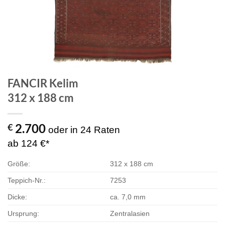
FANCIR Kelim
312 x 188 cm
2.700
€
oder in 24 Raten
ab 124 €*
Größe:
312 x 188 cm
Teppich-Nr.:
7253
Dicke:
ca. 7,0 mm
Ursprung:
Zentralasien