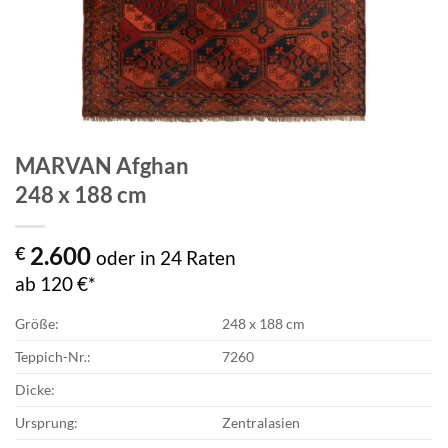
MARVAN Afghan
248 x 188 cm
2.600
€
oder in 24 Raten
ab 120 €*
Größe:
248 x 188 cm
Teppich-Nr.:
7260
Dicke:
Ursprung:
Zentralasien