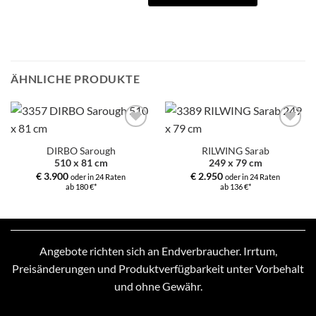
ÄHNLICHE PRODUKTE
Zur
Zur
Auswahl
Auswahl
DIRBO Sarough
RILWING Sarab
hinzufügen
hinzufügen
510 x 81 cm
249 x 79 cm
€
3.900
€
2.950
oder in 24 Raten
oder in 24 Raten
ab 180 €*
ab 136 €*
Angebote richten sich an Endverbraucher. Irrtum,
Preisänderungen und Produktverfügbarkeit unter Vorbehalt
und ohne Gewähr.