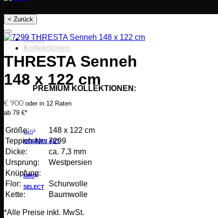
< Zurück
Home
Kollektionen
THRESTA Senneh
148 x 122 cm
PREMIUM KOLLEKTIONEN:
€
900
oder in 12 Raten
ab 79 €*
Größe:
148 x 122 cm
®
sarfi
Teppich-Nr.:
7299
MODERN ART
Dicke:
ca. 7,3 mm
Ursprung:
Westpersien
Knüpfung:
®
MIRI
Flor:
Schurwolle
SELECT
Kette:
Baumwolle
*Alle Preise inkl. MwSt.