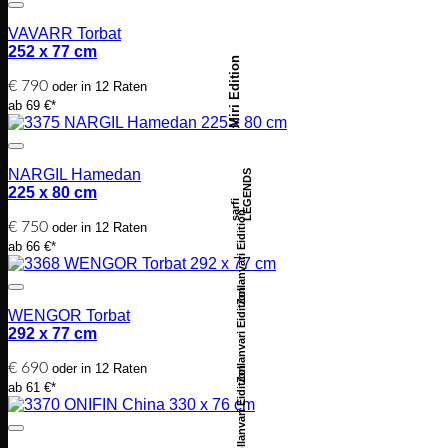
VAVARR Torbat
252 x 77 cm
Miri Edition
€
790
oder in 12 Raten
ab 69 €*
NARGIL Hamedan
LEGENDS
225 x 80 cm
sarfi
Zollanvari Eidition
€
750
oder in 12 Raten
ab 66 €*
Zollanvari Eidition
WENGOR Torbat
292 x 77 cm
€
690
oder in 12 Raten
Zollanvari Eidition
ab 61 €*