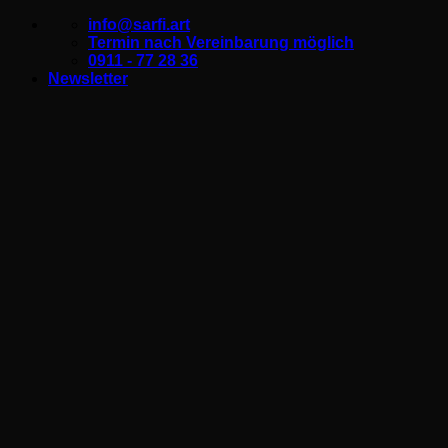
Zum
info@sarfi.art
Inhalt
Termin nach Vereinbarung möglich
springen
0911 - 77 28 36
Newsletter