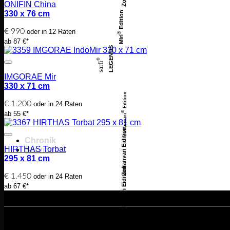
ONIFIN China
330 x 76 cm
Edition
€
990
oder in 12 Raten
®
Miri
ab 87 €*
LEGENDS
®
sarfi
IMGORAE Mir
330 x 71 cm
Edition
€
1.200
oder in 24 Raten
ab 55 €*
®
Zollanvari
Zollanvari Eidition
Chronik
HIRTHAS Torbat
Service
295 x 81 cm
Zollanvari Eidition
€
1.450
oder in 24 Raten
ab 67 €*
Angebote richten sich an Endve