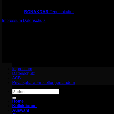
© 2026 sarfi.art
powered by
BONAKDAR
Teppichkultur
Impressum
Datenschutz
© 2026 sarfi.art
powered by
BONAKDAR
Teppichkultur
Impressum
Datenschutz
Impressum
Datenschutz
AGB
Privatsphäre-Einstellungen ändern
Suchen
nach:
Home
Kollektionen
Auswahl