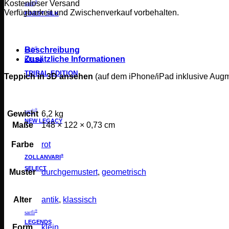
Kostenloser Versand
®
sarfi
Verfügbarkeit und Zwischenverkauf vorbehalten.
FINEST SILK
Beschreibung
®
sarfi
Zusätzliche Informationen
KELIM
TRIBAL EDITION
Teppich in 3D ansehen
(auf dem iPhone/iPad inklusive Aug
®
sarfi
Gewicht
6,2 kg
NEW LEGACY
Maße
148 × 122 × 0,73 cm
Farbe
rot
®
ZOLLANVARI
SELECT
Muster
durchgemustert
,
geometrisch
Alter
antik
,
klassisch
®
sarfi
LEGENDS
Form
klein