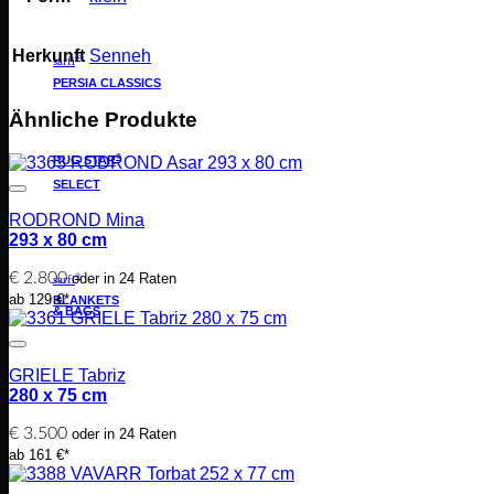
Herkunft
Senneh
®
sarfi
PERSIA CLASSICS
Ähnliche Produkte
®
RUG STAR
SELECT
RODROND Mina
293 x 80 cm
€
2.800
oder in 24 Raten
®
sarfi
ab 129 €*
BLANKETS
& BAGS
GRIELE Tabriz
280 x 75 cm
€
3.500
oder in 24 Raten
ab 161 €*