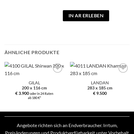
IN AR ERLEBEN
ÄHNLICHE PRODUKTE
Zur
Zur
Auswahl
Auswahl
GILAL
LANDAN
hinzufügen
hinzufügen
200 x 116 cm
283 x 185 cm
€
3.900
€
9.500
oder in 24 Raten
ab 180 €*
Angebote richten sich an Endverbraucher. Irrtum,
Preisänderungen und Produktverfügbarkeit unter Vorbehalt