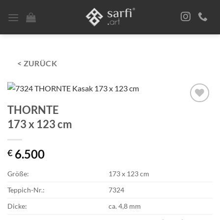
Zum
Inhalt
springen
< ZURÜCK
THORNTE
Zur
Auswahl
173 x 123 cm
hinzufügen
6.500
€
Größe:
173 x 123 cm
Teppich-Nr.:
7324
Dicke:
ca. 4,8 mm