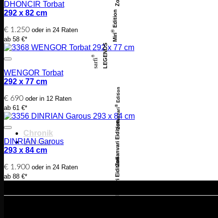
DHONCIR Torbat
292 x 82 cm
Edition
€
1.250
oder in 24 Raten
®
Miri
ab 58 €*
LEGENDS
®
sarfi
WENGOR Torbat
292 x 77 cm
Edition
€
690
oder in 12 Raten
ab 61 €*
®
Zollanvari
Zollanvari Eidition
Chronik
DINRIAN Garous
Service
293 x 84 cm
Zollanvari Eidition
€
1.900
oder in 24 Raten
ab 88 €*
Angebote richten sich an Endve