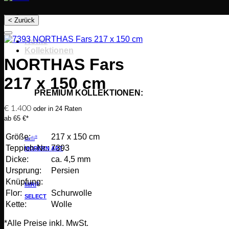
< Zurück
Home
Kollektionen
NORTHAS Fars
217 x 150 cm
PREMIUM KOLLEKTIONEN:
€
1.400
oder in 24 Raten
ab 65 €*
Größe:
217 x 150 cm
®
sarfi
Teppich-Nr.:
7393
MODERN ART
Dicke:
ca. 4,5 mm
Ursprung:
Persien
Knüpfung:
®
MIRI
Flor:
Schurwolle
SELECT
Kette:
Wolle
*Alle Preise inkl. MwSt.