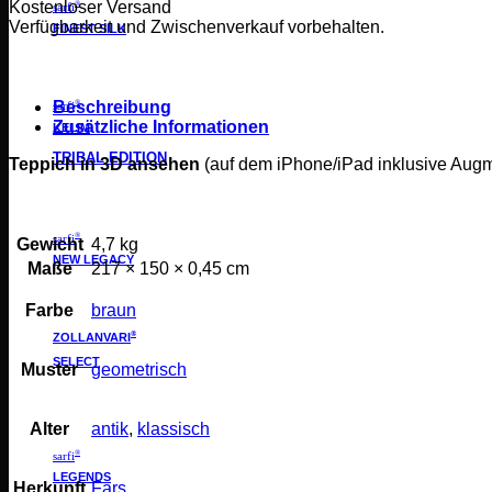
Kostenloser Versand
®
sarfi
Verfügbarkeit und Zwischenverkauf vorbehalten.
FINEST SILK
Beschreibung
®
sarfi
Zusätzliche Informationen
KELIM
TRIBAL EDITION
Teppich in 3D ansehen
(auf dem iPhone/iPad inklusive Aug
®
sarfi
Gewicht
4,7 kg
NEW LEGACY
Maße
217 × 150 × 0,45 cm
Farbe
braun
®
ZOLLANVARI
SELECT
Muster
geometrisch
Alter
antik
,
klassisch
®
sarfi
LEGENDS
Herkunft
Fars