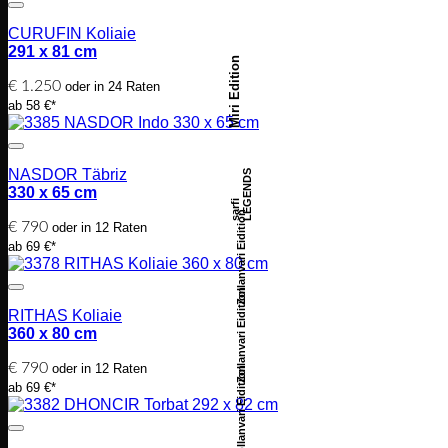
CURUFIN Koliaie
291 x 81 cm
Miri Edition
€
1.250
oder in 24 Raten
ab 58 €*
NASDOR Täbriz
LEGENDS
330 x 65 cm
sarfi
Zollanvari Eidition
€
790
oder in 12 Raten
ab 69 €*
Zollanvari Eidition
RITHAS Koliaie
360 x 80 cm
€
790
oder in 12 Raten
Zollanvari Eidition
ab 69 €*