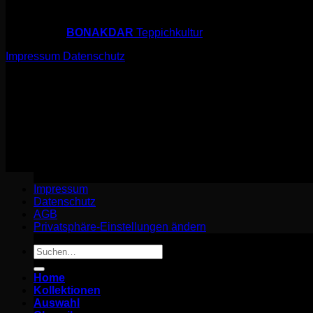
© 2026 sarfi.art
powered by
BONAKDAR
Teppichkultur
Impressum
Datenschutz
© 2026 sarfi.art
powered by
BONAKDAR
Teppichkultur
Impressum
Datenschutz
Impressum
Datenschutz
AGB
Privatsphäre-Einstellungen ändern
Suchen
nach:
Home
Kollektionen
Auswahl