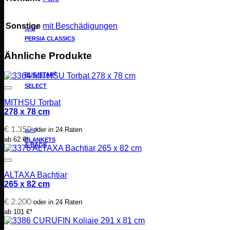
Sonstige
mit Beschädigungen
®
sarfi
PERSIA CLASSICS
Ähnliche Produkte
®
RUG STAR
SELECT
MITHSU Torbat
278 x 78 cm
€
1.350
oder in 24 Raten
®
sarfi
ab 62 €*
BLANKETS
& BAGS
ALTAXA Bachtiar
265 x 82 cm
€
2.200
oder in 24 Raten
ab 101 €*