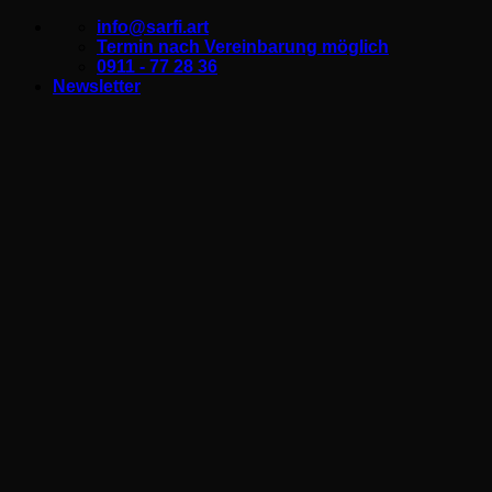
Zum
info@sarfi.art
Inhalt
Termin nach Vereinbarung möglich
springen
0911 - 77 28 36
Newsletter