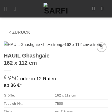
Zum
Inhalt
springen
< ZURÜCK
HAUIL Ghashgaie
Zur
Auswahl
162 x 112 cm
hinzufügen
€
950
oder in 12 Raten
ab 86 €*
Größe:
162 x 112 cm
Teppich-Nr.:
7500
Dicke:
ca. 5,8 mm