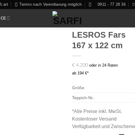
i.art
Termin nach Vereinbarung möglich
0911 - 77 28 36
ICE
LESROS Fars
167 x 122 cm
Zur
€
4.200
oder in 24 Raten
Auswahl
ab 194 €*
hinzufügen
Größe
Teppich-Nr.:
*Alle Preise inkl. MwSt.
Kostenloser Versand
Verfügbarkeit und Zwischenve