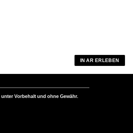
RAVAAR 
82 x 4
€
1.490
oder 
ab 69
IN AR ERLEBEN
 unter Vorbehalt und ohne Gewähr.