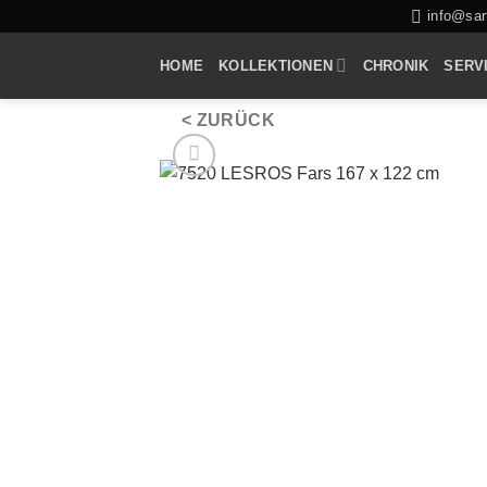
Zum
info@sarf
Inhalt
HOME
KOLLEKTIONEN
CHRONIK
SERV
springen
< ZURÜCK