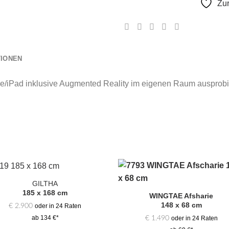
Zu
TIONEN
e/iPad inklusive Augmented Reality im eigenen Raum ausprobi
GILTHA
Zur
Zur
185 x 168 cm
Auswahl
Auswa
WINGTAE Afsharie
hinzufügen
hinzufü
148 x 68 cm
€
2.900
oder in 24 Raten
€
1.490
ab 134 €*
oder in 24 Raten