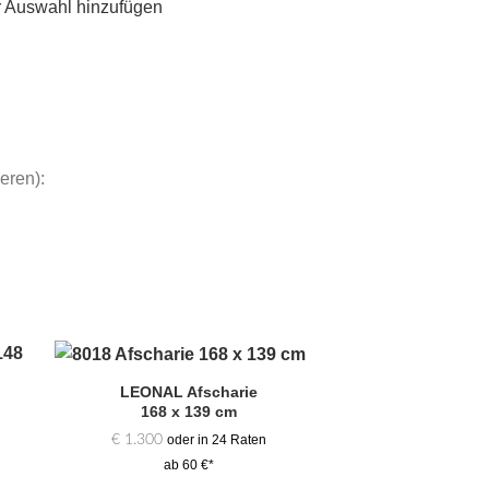
r Auswahl hinzufügen
eren):
LEONAL Afscharie
Zur
168 x 139 cm
hl
Auswahl
gen
hinzufügen
€
1.300
oder in 24 Raten
ab 60 €*