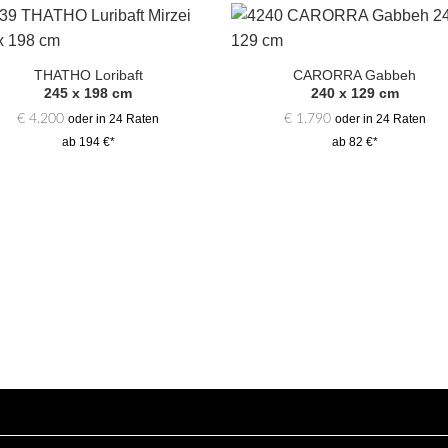
Zur
Zur
Auswahl
Auswa
THATHO Loribaft
CARORRA Gabbeh
hinzufügen
hinzufü
245 x 198 cm
240 x 129 cm
€
4.200
€
1.790
oder in 24 Raten
oder in 24 Raten
ab 194 €*
ab 82 €*