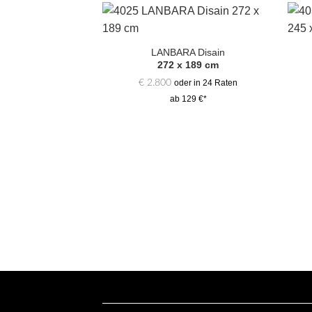
Zur
Auswahl
LANBARA Disain
hinzufügen
272 x 189 cm
€
2.800
oder in 24 Raten
ab 129 €*