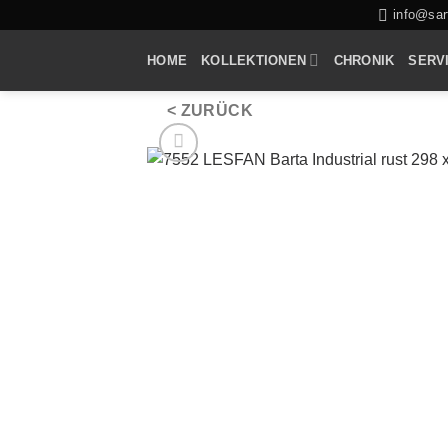
Zum
info@sarf
Inhalt
HOME
KOLLEKTIONEN
CHRONIK
SERV
springen
< ZURÜCK