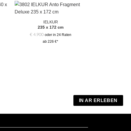
Zur
hl
Auswahl
IELKUR
gen
hinzufügen
235 x 172 cm
€
4.900
oder in 24 Raten
ab 226 €*
CIRLE 
207 x 1
€
3.700
oder 
ab 171
IN AR ERLEBEN