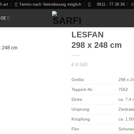
i.art
Termin nach Vereinbarung möglich
0911 - 77 28 36
ICE
LESFAN
298 x 248 cm
Zur
€
8.500
Auswahl
hinzufügen
Größe:
298 x 2
Teppich-Nr.:
7552
Dicke:
ca. 7,4
Ursprung:
Zentral
Knüpfung:
ca. 1.5
Flor:
Schurwol