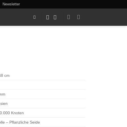
Newsletter
48 cm
 mm
asien
00.000 Knoten
le – Pflanzliche Seide