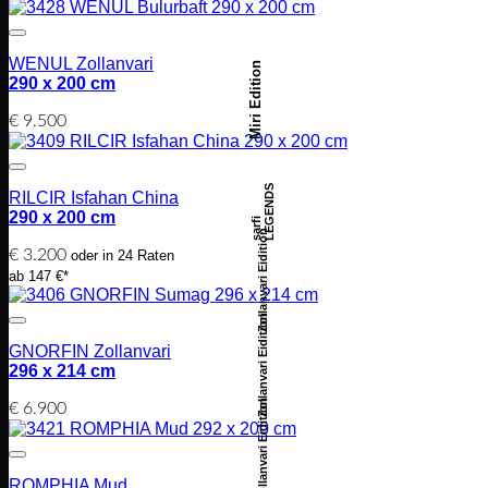
WENUL Zollanvari
Miri Edition
290 x 200 cm
€
9.500
LEGENDS
RILCIR Isfahan China
290 x 200 cm
sarfi
Zollanvari Eidition
€
3.200
oder in 24 Raten
ab 147 €*
Zollanvari Eidition
GNORFIN Zollanvari
296 x 214 cm
Zollanvari Eidition
€
6.900
ROMPHIA Mud