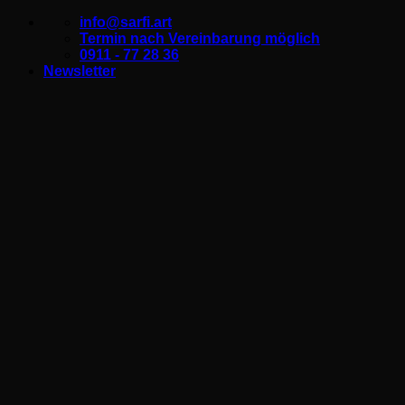
Zum
info@sarfi.art
Inhalt
Termin nach Vereinbarung möglich
springen
0911 - 77 28 36
Newsletter