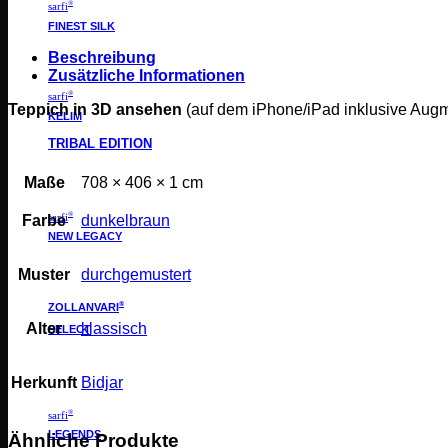
®
sarfi
FINEST SILK
Beschreibung
Zusätzliche Informationen
®
sarfi
Teppich in 3D ansehen
(auf dem iPhone/iPad inklusive Aug
KELIM
TRIBAL EDITION
Maße
708 × 406 × 1 cm
®
sarfi
Farbe
dunkelbraun
NEW LEGACY
Muster
durchgemustert
®
ZOLLANVARI
Alter
klassisch
SELECT
Herkunft
Bidjar
®
sarfi
LEGENDS
Ähnliche Produkte