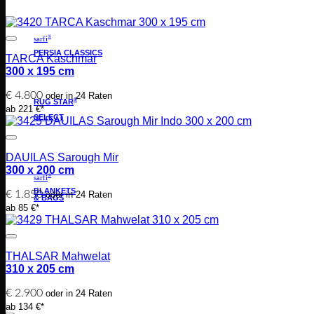
®
sarfi
PERSIA CLASSICS
TARCA Kaschmar
300 x 195 cm
€
4.800
oder in 24 Raten
®
RUG STAR
ab 221 €*
SELECT
DAUILAS Sarough Mir
300 x 200 cm
®
sarfi
BLANKETS
€
1.850
oder in 24 Raten
& BAGS
ab 85 €*
THALSAR Mahwelat
310 x 205 cm
€
2.900
oder in 24 Raten
ab 134 €*