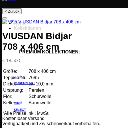
< Zurück
Home
Kollektionen
VIUSDAN Bidjar
708 x 406 cm
PREMIUM KOLLEKTIONEN:
€
18.500
Größe:
708 x 406 cm
®
Teppich-Nr.:
7695
sarfi
MODERN ART
Dicke:
ca. 10,0 mm
Ursprung:
Persien
Flor:
Schurwolle
Kette:
Baumwolle
®
MIRI
SELECT
*Alle Preise inkl. MwSt.
Kostenloser Versand
Verfügbarkeit und Zwischenverkauf vorbehalten.