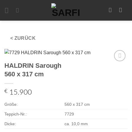
Zum
Inhalt
springen
< ZURÜCK
HALDRIN Sarough
Zur
Auswahl
560 x 317 cm
hinzufügen
€
15.900
Größe:
560 x 317 cm
Teppich-Nr.:
7729
Dicke:
ca. 10,0 mm