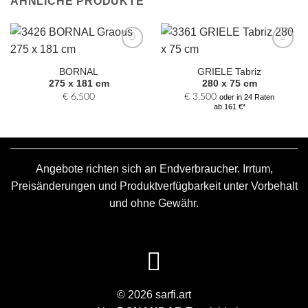
ÄHNLICHE PRODUKTE
Zur
Zur
Auswahl
Auswahl
BORNAL
GRIELE Tabriz
hinzufügen
hinzufügen
275 x 181 cm
280 x 75 cm
€
6.500
€
3.500
oder in 24 Raten
ab 161 €*
Angebote richten sich an Endverbraucher. Irrtum,
Preisänderungen und Produktverfügbarkeit unter Vorbehalt
und ohne Gewähr.
© 2026 sarfi.art