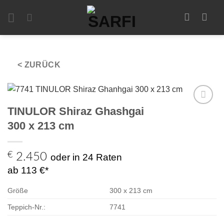
Zum
Inhalt
springen
< ZURÜCK
TINULOR Shiraz Ghashgai
Zur
Auswahl
300 x 213 cm
hinzufügen
€
2.450
oder in 24 Raten
ab 113 €*
Größe
300 x 213 cm
Teppich-Nr.:
7741