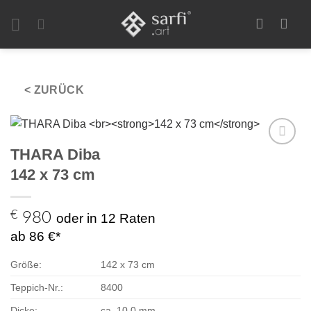
Zum
Inhalt
springen
< ZURÜCK
THARA Diba
Zur
Auswahl
142 x 73 cm
hinzufügen
€
980
oder in 12 Raten
ab 86 €*
Größe:
142 x 73 cm
Teppich-Nr.:
8400
Dicke:
ca. 10,0 mm