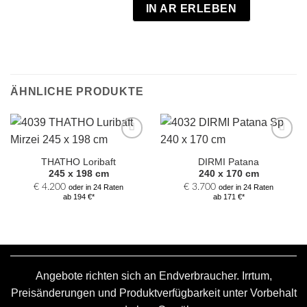
IN AR ERLEBEN
ÄHNLICHE PRODUKTE
Zur
Zur
Auswahl
Auswahl
THATHO Loribaft
DIRMI Patana
hinzufügen
hinzufügen
245 x 198 cm
240 x 170 cm
€
4.200
€
3.700
oder in 24 Raten
oder in 24 Raten
ab 194 €*
ab 171 €*
Angebote richten sich an Endverbraucher. Irrtum,
Preisänderungen und Produktverfügbarkeit unter Vorbehalt