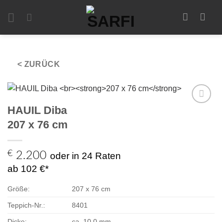
Zum
Inhalt
springen
< ZURÜCK
HAUIL Diba
Zur
Auswahl
207 x 76 cm
hinzufügen
€
2.200
oder in 24 Raten
ab 102 €*
Größe:
207 x 76 cm
Teppich-Nr.:
8401
Dicke:
ca. 10,0 mm