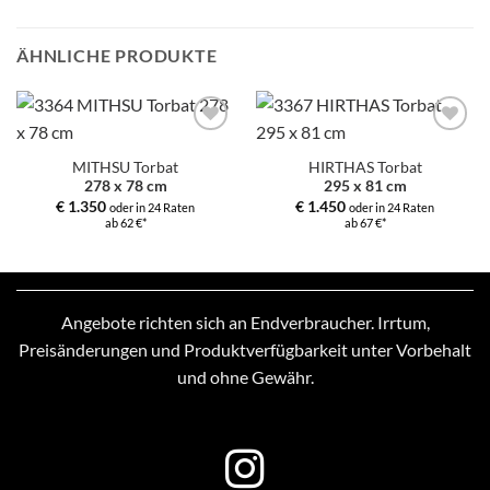
ÄHNLICHE PRODUKTE
Zur
Zur
Auswahl
Auswahl
MITHSU Torbat
HIRTHAS Torbat
hinzufügen
hinzufügen
278 x 78 cm
295 x 81 cm
€
1.350
€
1.450
oder in 24 Raten
oder in 24 Raten
ab 62 €*
ab 67 €*
Angebote richten sich an Endverbraucher. Irrtum,
Preisänderungen und Produktverfügbarkeit unter Vorbehalt
und ohne Gewähr.