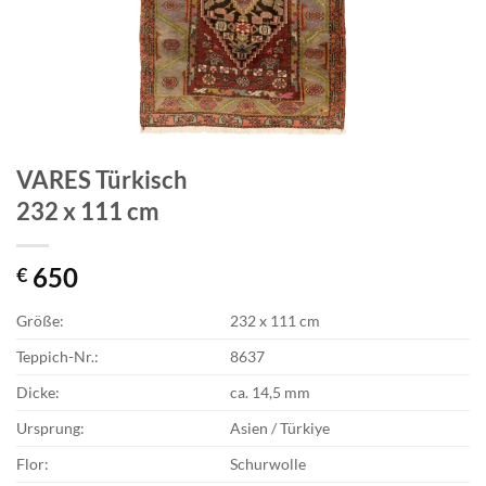
VARES Türkisch
232 x 111 cm
650
€
Größe:
232 x 111 cm
Teppich-Nr.:
8637
Dicke:
ca. 14,5 mm
Ursprung:
Asien / Türkiye
Flor:
Schurwolle