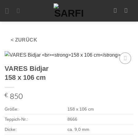
Zum
Inhalt
springen
< ZURÜCK
VARES Bidjar
Zur
Auswahl
158 x 106 cm
hinzufügen
€
850
Größe:
158 x 106 cm
Teppich-Nr.:
8666
Dicke:
ca. 9,0 mm