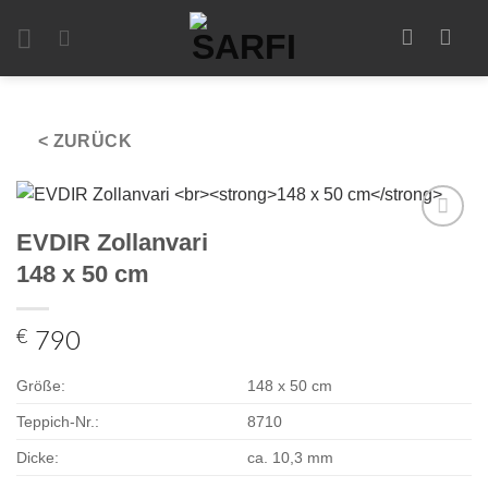
Zum
Inhalt
springen
< ZURÜCK
EVDIR Zollanvari
Zur
Auswahl
148 x 50 cm
hinzufügen
€
790
Größe:
148 x 50 cm
Teppich-Nr.:
8710
Dicke:
ca. 10,3 mm