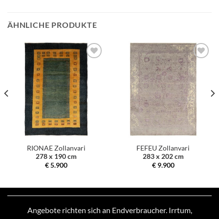
ÄHNLICHE PRODUKTE
Zur
Zur
Auswahl
Auswahl
hinzufügen
hinzufügen
RIONAE Zollanvari
FEFEU Zollanvari
278 x 190 cm
283 x 202 cm
€
5.900
€
9.900
Angebote richten sich an Endverbraucher. Irrtum,