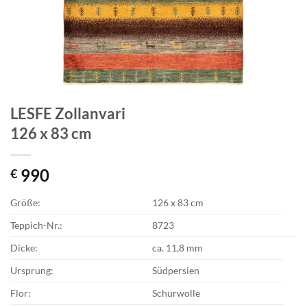
LESFE Zollanvari
126 x 83 cm
990
€
Größe:
126 x 83 cm
Teppich-Nr.:
8723
Dicke:
ca. 11,8 mm
Ursprung:
Südpersien
Flor:
Schurwolle