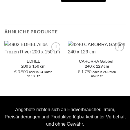
ÄHNLICHE PRODUKTE
Zur
Zur
Auswahl
Auswahl
EDHEL
CARORRA Gabbeh
hinzufügen
hinzufügen
200 x 150 cm
240 x 129 cm
€
3.900
€
1.790
oder in 24 Raten
oder in 24 Raten
ab 180 €*
ab 82 €*
Angebote richten sich an Endverbraucher. Irrtum,
Preisänderungen und Produktverfügbarkeit unter Vorbehalt
und ohne Gewähr.