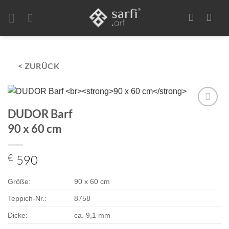
Zum
Inhalt
springen
< ZURÜCK
DUDOR Barf
Zur
90 x 60 cm
Auswahl
hinzufügen
€
590
Größe:
90 x 60 cm
Teppich-Nr.:
8758
Dicke:
ca. 9,1 mm