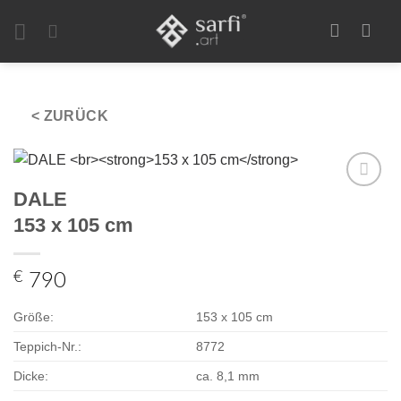
Zum
Inhalt
springen
< ZURÜCK
DALE
Zur
Auswahl
153 x 105 cm
hinzufügen
€
790
Größe:
153 x 105 cm
Teppich-Nr.:
8772
Dicke:
ca. 8,1 mm