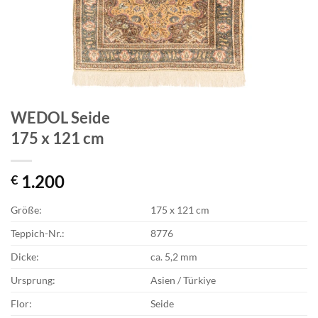
WEDOL Seide
175 x 121 cm
1.200
€
Größe:
175 x 121 cm
Teppich-Nr.:
8776
Dicke:
ca. 5,2 mm
Ursprung:
Asien / Türkiye
Flor:
Seide