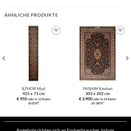
ÄHNLICHE PRODUKTE
Zur
Zur
Auswahl
Auswahl
hinzufügen
hinzufügen
ILTHOR Mud
PASHIM Keshan
425 x 73 cm
303 x 202 cm
€
950
€
3.900
oder in 12 Raten
oder in 24 Raten
ab 83 €*
ab 180 €*
Angebote richten sich an Endverbraucher. Irrtum,