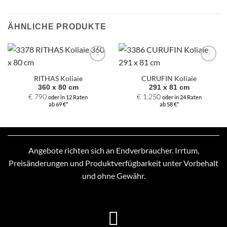
ÄHNLICHE PRODUKTE
Zur
Zur
Auswahl
Auswahl
RITHAS Koliaie
CURUFIN Koliaie
hinzufügen
hinzufügen
360 x 80 cm
291 x 81 cm
€
790
oder in 12 Raten
€
1.250
oder in 24 Raten
ab 69 €*
ab 58 €*
Angebote richten sich an Endverbraucher. Irrtum,
Preisänderungen und Produktverfügbarkeit unter Vorbehalt
und ohne Gewähr.