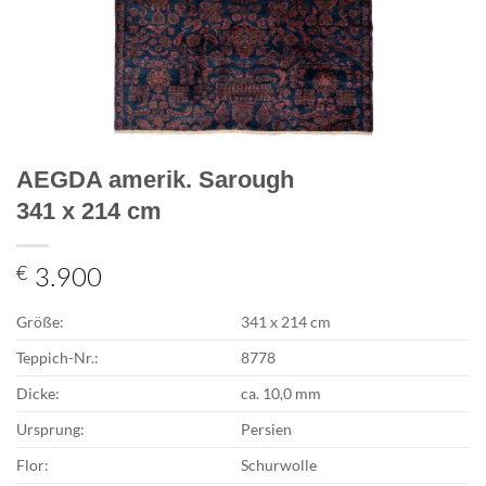
AEGDA amerik. Sarough
341 x 214 cm
€
3.900
Größe:
341 x 214 cm
Teppich-Nr.:
8778
Dicke:
ca. 10,0 mm
Ursprung:
Persien
Flor:
Schurwolle